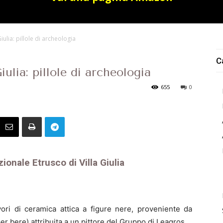
ulia: pillole di archeologia
C
ulia: pillole di archeologia
655
0
ionale Etrusco di Villa Giulia
ori di ceramica attica a figure nere, proveniente da
per bere) attribuita a un pittore del Gruppo di Leagros.