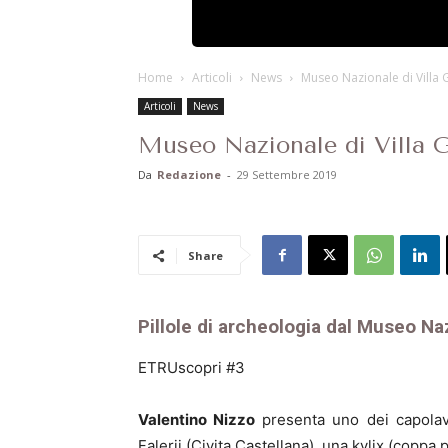
Home
Articoli
News
Museo Nazionale di Villa Gi
Articoli
News
Museo Nazionale di Villa Gi
Da
Redazione
-
29 Settembre 2019
Share
Pillole di archeologia dal Museo Naz
ETRUscopri #3
Valentino Nizzo
presenta uno dei capolav
Falerii (Civita Castellana), una kylix (coppa 