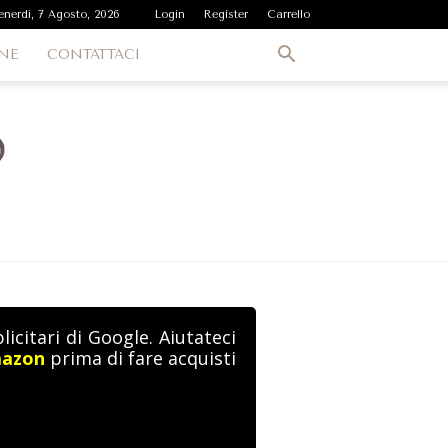
enerdì, 7 Agosto, 2026
Login
Register
Carrello
NE
CONTATTACI
icitari di Google. Aiutateci
mazon
prima di fare acquisti