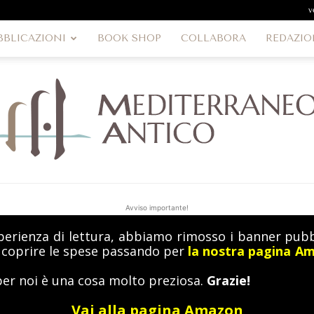
v
BBLICAZIONI
BOOK SHOP
COLLABORA
REDAZIO
Avviso importante!
perienza di lettura, abbiamo rimosso i banner pubbl
MediterraneoAntico
a coprire le spese passando per
la nostra pagina A
per noi è una cosa molto preziosa.
Grazie!
Vai alla pagina Amazon