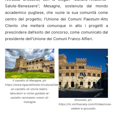
Salute-Benessere”; Mesagne, sostenuta dal mondo
accademico pugliese, che vuole la sua comunità come
centro del progetto; l’Unione dei Comuni Paestum-Alto
Cilento che metterà comunque in atto i progetti a
prescindere dall’esito del concorso, come comunicato dal
presidente dell’Unione dei Comuni Franco Alfieri.
Il castello di Mesagne, ph.
https://www.ilgazzettinobr.it/cultura/item/23109-
un-castello-di-storie-teatro-
laboratori-e-visite-guidate-al-
castello-normanno-svevo-di-
Grosseto, ph.
mesagne
https://m.visittuscany.com/it/idee/cosa-
vedere-a-grosseto