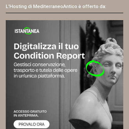
L'Hosting di MediterraneoAntico è offerto da: