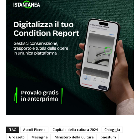
TAG
Ascoli Piceno
Capitale della cultura 2024
Chioggia
Grosseto
Mesagne
Ministero della Cultura
paestum