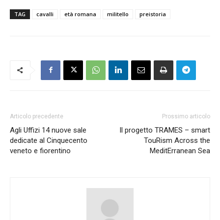
TAG
cavalli
età romana
militello
preistoria
Articolo precedente
Prossimo articolo
Agli Uffizi 14 nuove sale
Il progetto TRAMES – smart
dedicate al Cinquecento
TouRism Across the
veneto e fiorentino
MeditErranean Sea