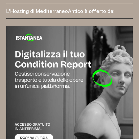
L'Hosting di MediterraneoAntico è offerto da: