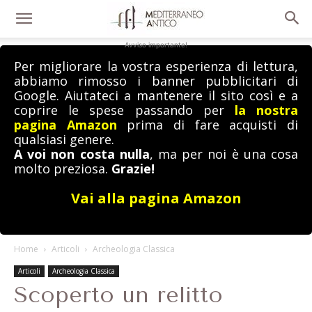
Avviso importante!
Per migliorare la vostra esperienza di lettura,
abbiamo rimosso i banner pubblicitari di
Google. Aiutateci a mantenere il sito così e a
coprire le spese passando per
la nostra
pagina Amazon
prima di fare acquisti di
qualsiasi genere.
A voi non costa nulla
, ma per noi è una cosa
molto preziosa.
Grazie!
Vai alla pagina Amazon
Home
Articoli
Archeologia Classica
Articoli
Archeologia Classica
Scoperto un relitto