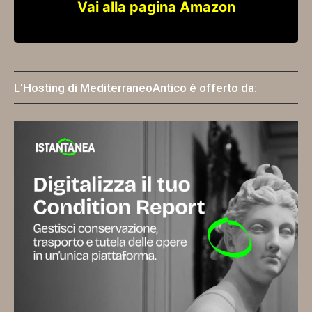
Vai alla pagina Amazon
L'Hosting di MediterraneoAntico è offerto da: