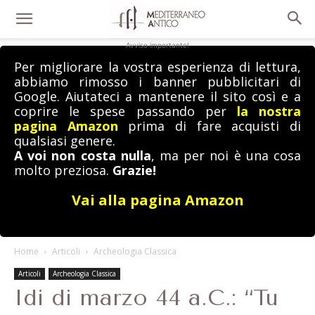
Avviso importante!
Per migliorare la vostra esperienza di lettura,
abbiamo rimosso i banner pubblicitari di
Google. Aiutateci a mantenere il sito così e a
coprire le spese passando per
la nostra
pagina Amazon
prima di fare acquisti di
qualsiasi genere.
A voi non costa nulla
, ma per noi è una cosa
molto preziosa.
Grazie!
Vai alla pagina Amazon
Home
Articoli
Archeologia Classica
Articoli
Archeologia Classica
Idi di marzo 44 a.C.: “Tu