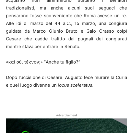
acquisito non allarmarono soltanto i senatori
tradizionalisti, ma anche alcuni suoi seguaci che
pensarono fosse sconveniente che Roma avesse un re.
Alle idi di marzo del 44 a.C., 15 marzo, una congiura
guidata da Marco Giunio Bruto e Gaio Crasso colpì
Cesare che cadde trafitto dai pugnali dei congiurati
mentre stava per entrare in Senato.
«καὶ σύ, τέκνον;» “Anche tu figlio?”
Dopo l’uccisione di Cesare, Augusto fece murare la Curia
e quel luogo divenne un
locus sceleratus.
Advertisement