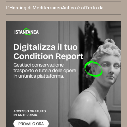
L'Hosting di MediterraneoAntico è offerto da: