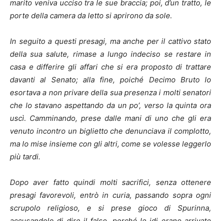
marito veniva ucciso tra le sue braccia; poi, d’un tratto, le
porte della camera da letto si aprirono da sole.
In seguito a questi presagi, ma anche per il cattivo stato
della sua salute, rimase a lungo indeciso se restare in
casa e differire gli affari che si era proposto di trattare
davanti al Senato; alla fine, poiché Decimo Bruto lo
esortava a non privare della sua presenza i molti senatori
che lo stavano aspettando da un po’, verso la quinta ora
uscì. Camminando, prese dalle mani di uno che gli era
venuto incontro un biglietto che denunciava il complotto,
ma lo mise insieme con gli altri, come se volesse leggerlo
più tardi.
Dopo aver fatto quindi molti sacrifici, senza ottenere
presagi favorevoli, entrò in curia, passando sopra ogni
scrupolo religioso, e si prese gioco di Spurinna,
accusandolo di dire il falso, perché le idi erano arrivate