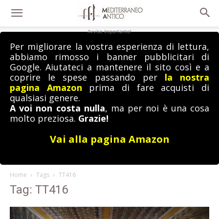
Avviso importante!
Per migliorare la vostra esperienza di lettura,
abbiamo rimosso i banner pubblicitari di
Google. Aiutateci a mantenere il sito così e a
coprire le spese passando per
la nostra
pagina Amazon
prima di fare acquisti di
qualsiasi genere.
A voi non costa nulla
, ma per noi è una cosa
molto preziosa.
Grazie!
Vai alla pagina Amazon
Home
Tags
TT416
Tag: TT416