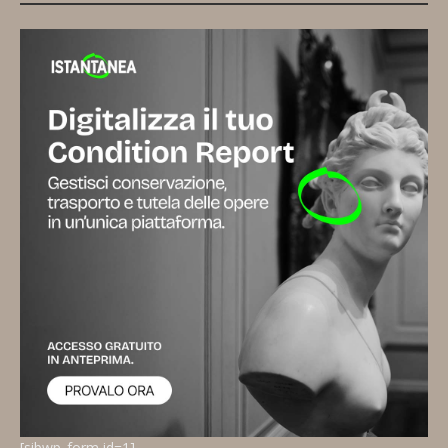
[sibwp_form id=1]