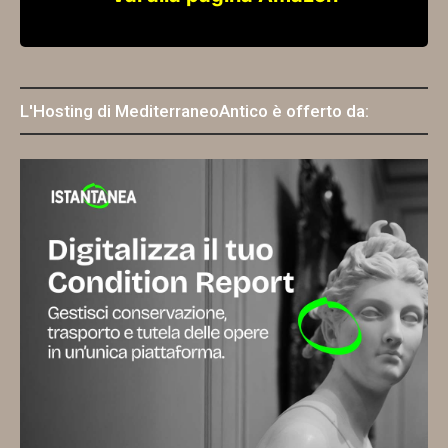
L'Hosting di MediterraneoAntico è offerto da: