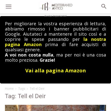
Avviso importante!
Per migliorare la vostra esperienza di lettura,
abbiamo rimosso i banner pubblicitari di
Google. Aiutateci a mantenere il sito così e a
coprire le spese passando per
la nostra
pagina Amazon
prima di fare acquisti di
qualsiasi genere.
A voi non costa nulla
, ma per noi è una cosa
molto preziosa.
Grazie!
Vai alla pagina Amazon
Home
Tags
Tell el Deir
Tag: Tell el Deir