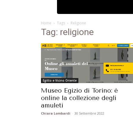
Home
Tags
Religione
Tag: religione
Egitto e Vicino Oriente
Museo Egizio di Torino: è
online la collezione degli
amuleti
Chiara Lombardi
-
30 Settembre 2022