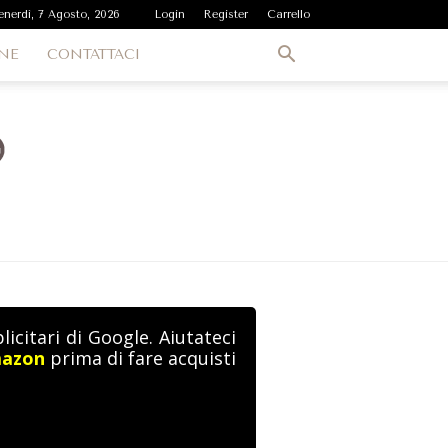
enerdì, 7 Agosto, 2026
Login
Register
Carrello
NE
CONTATTACI
icitari di Google. Aiutateci
mazon
prima di fare acquisti