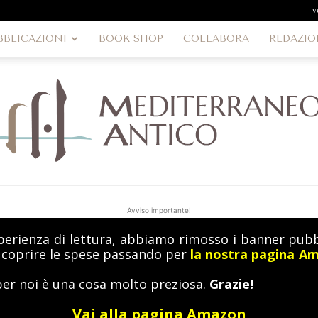
v
BBLICAZIONI
BOOK SHOP
COLLABORA
REDAZIO
Avviso importante!
perienza di lettura, abbiamo rimosso i banner pubbl
MediterraneoAntico
a coprire le spese passando per
la nostra pagina A
per noi è una cosa molto preziosa.
Grazie!
Vai alla pagina Amazon