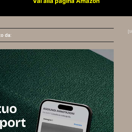
Vai alla pagina Amazon
[s
to da: