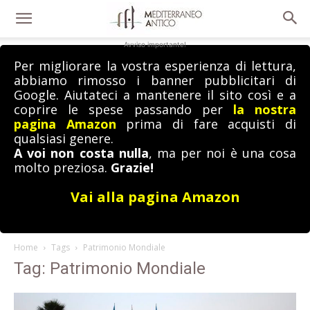
Avviso importante!
Per migliorare la vostra esperienza di lettura,
abbiamo rimosso i banner pubblicitari di
Google. Aiutateci a mantenere il sito così e a
coprire le spese passando per
la nostra
pagina Amazon
prima di fare acquisti di
qualsiasi genere.
A voi non costa nulla
, ma per noi è una cosa
molto preziosa.
Grazie!
Vai alla pagina Amazon
Home
Tags
Patrimonio Mondiale
Tag: Patrimonio Mondiale