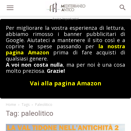
Avviso importante!
Per migliorare la vostra esperienza di lettura,
abbiamo rimosso i banner pubblicitari di
Google. Aiutateci a mantenere il sito così e a
coprire le spese passando per
la nostra
pagina Amazon
prima di fare acquisti di
qualsiasi genere.
A voi non costa nulla
, ma per noi è una cosa
molto preziosa.
Grazie!
Vai alla pagina Amazon
Home
Tags
Paleolitico
Tag: paleolitico