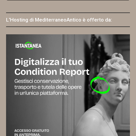
L'Hosting di MediterraneoAntico è offerto da: