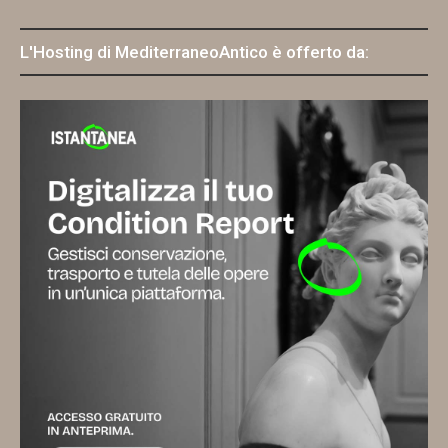
L'Hosting di MediterraneoAntico è offerto da: