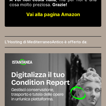
cosa molto preziosa.
Grazie!
Vai alla pagina Amazon
L'Hosting di MediterraneoAntico è offerto da: