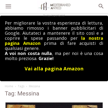
Avviso importante!
Per migliorare la vostra esperienza di lettura,
abbiamo rimosso i banner pubblicitari di
Google. Aiutateci a mantenere il sito così e a
coprire le spese passando per
la nostra
pagina Amazon
prima di fare acquisti di
qualsiasi genere.
A voi non costa nulla
, ma per noi è una cosa
molto preziosa.
Grazie!
Vai alla pagina Amazon
Home
Tags
Messina
Tag: Messina