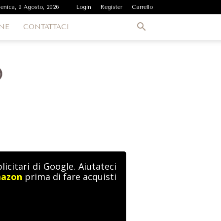
enica, 9 Agosto, 2026
Login
Register
Carrello
NE
CONTATTACI
icitari di Google. Aiutateci
mazon
prima di fare acquisti