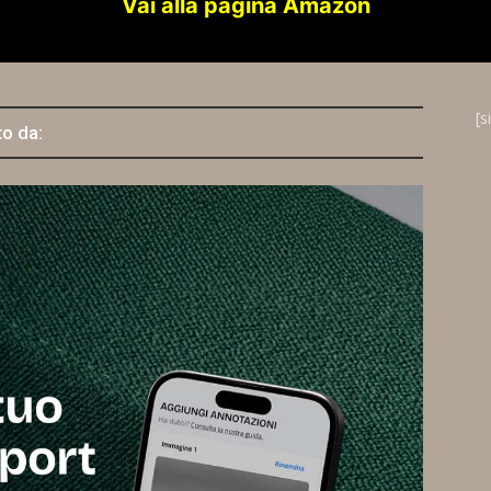
Vai alla pagina Amazon
[s
to da: