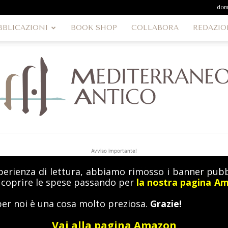
dom
BBLICAZIONI
BOOK SHOP
COLLABORA
REDAZIO
Avviso importante!
perienza di lettura, abbiamo rimosso i banner pubbl
MediterraneoAntico
a coprire le spese passando per
la nostra pagina A
per noi è una cosa molto preziosa.
Grazie!
Vai alla pagina Amazon