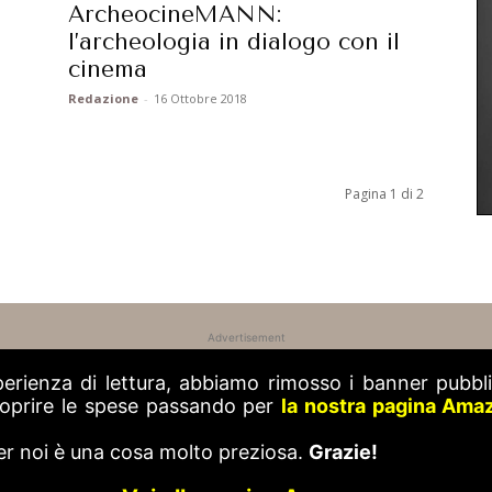
ArcheocineMANN:
l’archeologia in dialogo con il
cinema
Redazione
-
16 Ottobre 2018
Pagina 1 di 2
Advertisement
perienza di lettura, abbiamo rimosso i banner pubblic
 coprire le spese passando per
la nostra pagina Ama
er noi è una cosa molto preziosa.
Grazie!