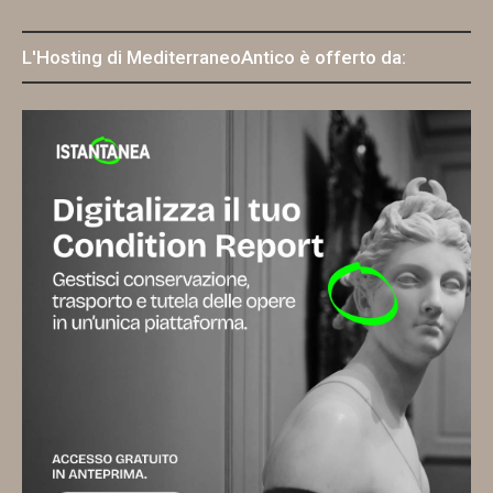
L'Hosting di MediterraneoAntico è offerto da: