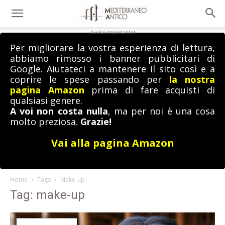
Avviso importante!
Per migliorare la vostra esperienza di lettura,
abbiamo rimosso i banner pubblicitari di
Google. Aiutateci a mantenere il sito così e a
coprire le spese passando per
la nostra
pagina Amazon
prima di fare acquisti di
qualsiasi genere.
A voi non costa nulla
, ma per noi è una cosa
molto preziosa.
Grazie!
Vai alla pagina Amazon
Home
Tags
Make-up
Tag: make-up