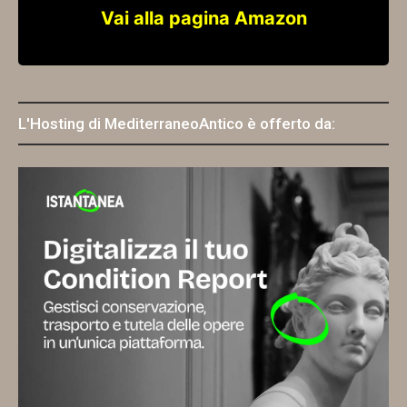
Vai alla pagina Amazon
L'Hosting di MediterraneoAntico è offerto da: