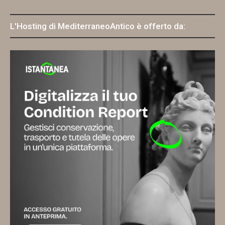
L'Hosting di MediterraneoAntico è offerto da: