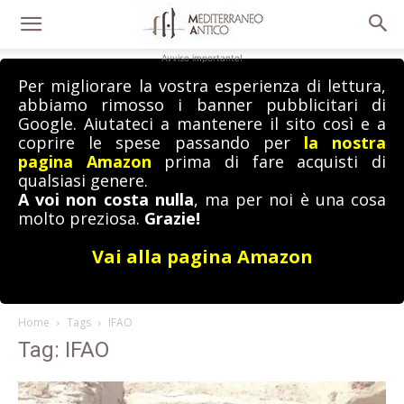
Avviso importante!
Per migliorare la vostra esperienza di lettura,
abbiamo rimosso i banner pubblicitari di
Google. Aiutateci a mantenere il sito così e a
coprire le spese passando per
la nostra
pagina Amazon
prima di fare acquisti di
qualsiasi genere.
A voi non costa nulla
, ma per noi è una cosa
molto preziosa.
Grazie!
Vai alla pagina Amazon
Home
Tags
IFAO
Tag: IFAO