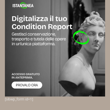
[sibwp_form id=1]