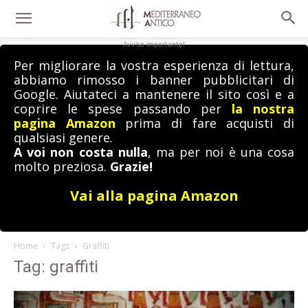
Avviso importante!
Per migliorare la vostra esperienza di lettura,
abbiamo rimosso i banner pubblicitari di
Google. Aiutateci a mantenere il sito così e a
coprire le spese passando per
la nostra
pagina Amazon
prima di fare acquisti di
qualsiasi genere.
A voi non costa nulla
, ma per noi è una cosa
molto preziosa.
Grazie!
Vai alla pagina Amazon
Home
Tags
Graffiti
Tag: graffiti