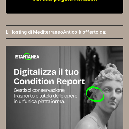
L'Hosting di MediterraneoAntico è offerto da: