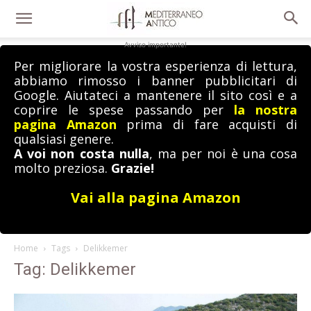
Avviso importante!
Per migliorare la vostra esperienza di lettura,
abbiamo rimosso i banner pubblicitari di
Google. Aiutateci a mantenere il sito così e a
coprire le spese passando per
la nostra
pagina Amazon
prima di fare acquisti di
qualsiasi genere.
A voi non costa nulla
, ma per noi è una cosa
molto preziosa.
Grazie!
Vai alla pagina Amazon
Home
Tags
Delikkemer
Tag: Delikkemer