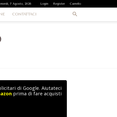
enerdì, 7 Agosto, 2026
Login
Register
Carrello
NE
CONTATTACI
icitari di Google. Aiutateci
mazon
prima di fare acquisti