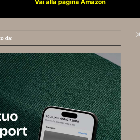
Vai alla pagina Amazon
[s
to da: