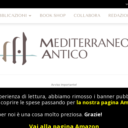
v
BBLICAZIONI
BOOK SHOP
COLLABORA
REDAZIO
Avviso importante!
perienza di lettura, abbiamo rimosso i banner pubbl
MediterraneoAntico
a coprire le spese passando per
la nostra pagina A
per noi è una cosa molto preziosa.
Grazie!
Vai alla pagina Amazon