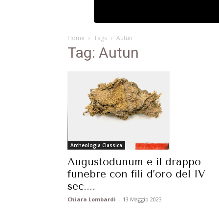
Home
Tags
Autun
Tag: Autun
Archeologia Classica
Augustodunum e il drappo
funebre con fili d’oro del IV
sec....
Chiara Lombardi
-
13 Maggio 2023