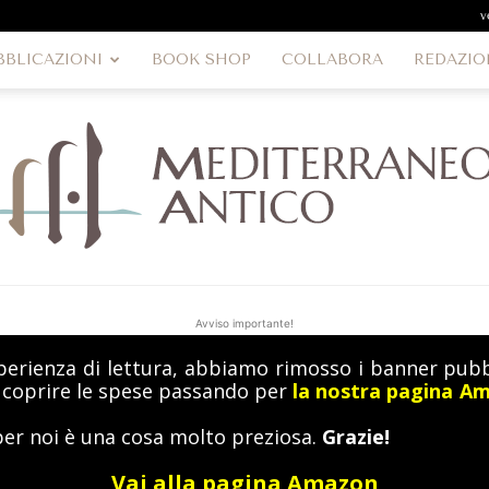
v
BBLICAZIONI
BOOK SHOP
COLLABORA
REDAZIO
Avviso importante!
perienza di lettura, abbiamo rimosso i banner pubbl
MediterraneoAntico
a coprire le spese passando per
la nostra pagina A
per noi è una cosa molto preziosa.
Grazie!
Vai alla pagina Amazon