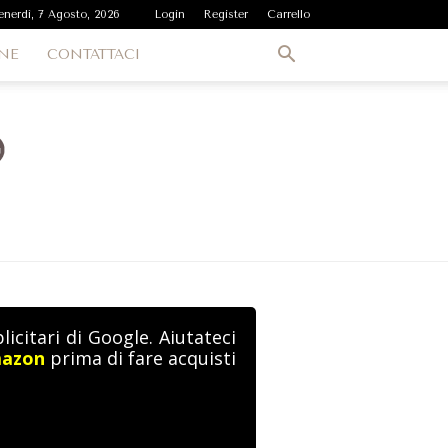
enerdì, 7 Agosto, 2026
Login
Register
Carrello
NE
CONTATTACI
icitari di Google. Aiutateci
mazon
prima di fare acquisti