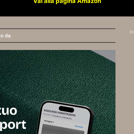
Vai alla pagina Amazon
[s
to da: