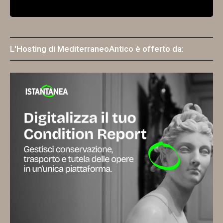
L'Hosting di MediterraneoAntico è offerto da: