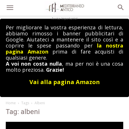
Avviso importante!
Per migliorare la vostra esperienza di lettura,
abbiamo rimosso i banner pubblicitari di
Google. Aiutateci a mantenere il sito così e a
coprire le spese passando per
la nostra
pagina Amazon
prima di fare acquisti di
qualsiasi genere.
A voi non costa nulla
, ma per noi è una cosa
molto preziosa.
Grazie!
Vai alla pagina Amazon
Home
Tags
Albeni
Tag: albeni