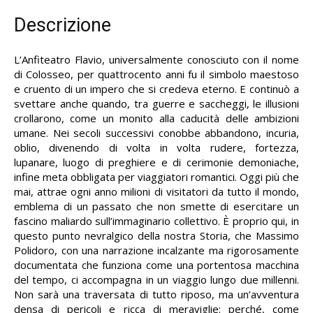
Descrizione
L’Anfiteatro Flavio, universalmente conosciuto con il nome
di Colosseo, per quattrocento anni fu il simbolo maestoso
e cruento di un impero che si credeva eterno. E continuò a
svettare anche quando, tra guerre e saccheggi, le illusioni
crollarono, come un monito alla caducità delle ambizioni
umane. Nei secoli successivi conobbe abbandono, incuria,
oblio, divenendo di volta in volta rudere, fortezza,
lupanare, luogo di preghiere e di cerimonie demoniache,
infine meta obbligata per viaggiatori romantici. Oggi più che
mai, attrae ogni anno milioni di visitatori da tutto il mondo,
emblema di un passato che non smette di esercitare un
fascino maliardo sull’immaginario collettivo. È proprio qui, in
questo punto nevralgico della nostra Storia, che Massimo
Polidoro, con una narrazione incalzante ma rigorosamente
documentata che funziona come una portentosa macchina
del tempo, ci accompagna in un viaggio lungo due millenni.
Non sarà una traversata di tutto riposo, ma un’avventura
densa di pericoli e ricca di meraviglie: perché, come