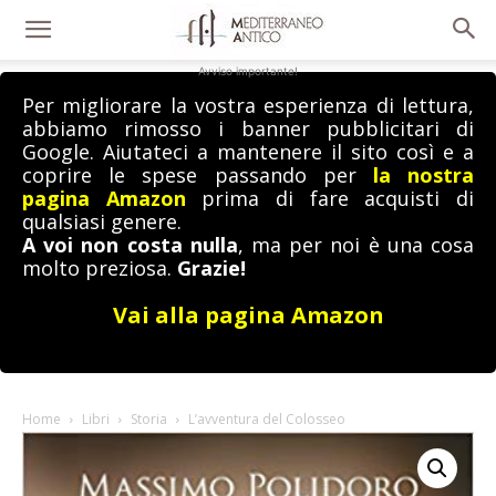
Avviso importante!
Per migliorare la vostra esperienza di lettura,
abbiamo rimosso i banner pubblicitari di
Google. Aiutateci a mantenere il sito così e a
coprire le spese passando per
la nostra
pagina Amazon
prima di fare acquisti di
qualsiasi genere.
A voi non costa nulla
, ma per noi è una cosa
molto preziosa.
Grazie!
Vai alla pagina Amazon
Home
Libri
Storia
L’avventura del Colosseo