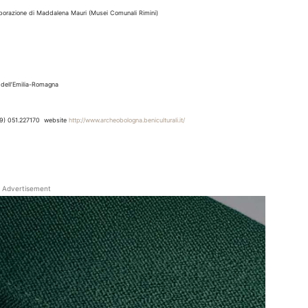
laborazione di Maddalena Mauri (Musei Comunali Rimini)
a dell’Emilia-Romagna
39) 051.227170 website
http://www.archeobologna.
beniculturali.it/
Advertisement