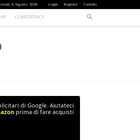
iovedì, 6 Agosto, 2026
Login
Register
Carrello
NE
CONTATTACI
icitari di Google. Aiutateci
mazon
prima di fare acquisti