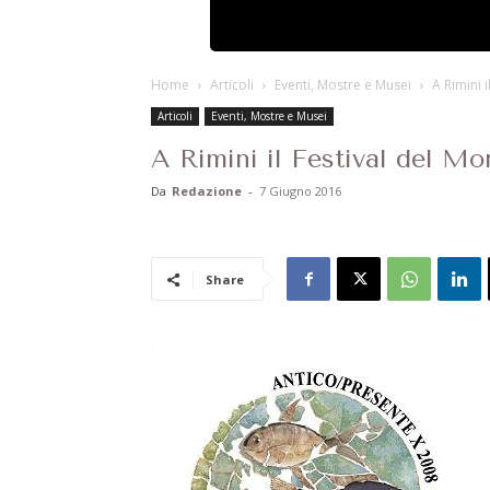
Home
Articoli
Eventi, Mostre e Musei
A Rimini 
Articoli
Eventi, Mostre e Musei
A Rimini il Festival del M
Da
Redazione
-
7 Giugno 2016
Share