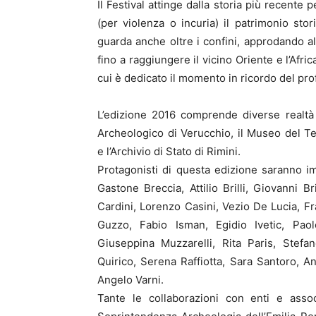
Il Festival attinge dalla storia più recente 
(per violenza o incuria) il patrimonio stori
guarda anche oltre i confini, approdando all
fino a raggiungere il vicino Oriente e l’Afric
cui è dedicato il momento in ricordo del prof
L’edizione 2016 comprende diverse realtà
Archeologico di Verucchio, il Museo del Ter
e l’Archivio di Stato di Rimini.
Protagonisti di questa edizione saranno im
Gastone Breccia, Attilio Brilli, Giovanni 
Cardini, Lorenzo Casini, Vezio De Lucia, F
Guzzo, Fabio Isman, Egidio Ivetic, Pao
Giuseppina Muzzarelli, Rita Paris, Stefa
Quirico, Serena Raffiotta, Sara Santoro, A
Angelo Varni.
Tante le collaborazioni con enti e assoc