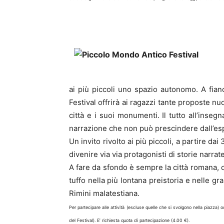
ai più piccoli uno spazio autonomo. A fianc
Festival offrirà ai ragazzi tante proposte nu
città e i suoi monumenti. Il tutto all’inseg
narrazione che non può prescindere dall’esp
Un invito rivolto ai più piccoli, a partire da
divenire via via protagonisti di storie narrate 
A fare da sfondo è sempre la città romana, c
tuffo nella più lontana preistoria e nelle gran
Rimini malatestiana.
Per partecipare alle attività (escluse quelle che si svolgono nella piazza)
del Festival). E’ richiesta quota di partecipazione (4.00 €).