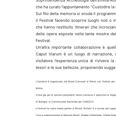
Soprintendenza Archeologia dell’Emilia-Roma
che ha curato l’appuntamento “Custodire la 
Sul filo della memoria si snoda il programma
il Festival facendo scoprire luoghi noti o m
che hanno restituito. Itinerari che incrocia
delle opere esposte nelle tante mostre del
Festival.
Un’altra importante collaborazione è quel
Caput Viarum è un luogo di narrazione, u
visitatore l’esperienza unica di rivivere la
tesori e le sue bellezze, proponendo suggest
L’iniziativa è organizzata dai Musei Comunali di Rimini con l’Istituto per i
Mulino.
Come già per le edizioni precedenti hanno concesso il patrocinio la Regi
di Bologna, la Commissione Nazionale per l’UNESCO.
il Festival ha come media partner la Rivista “Archeo” e si avvale del supp
Cura e organizzazione di Maurizio Biordi, Angela Fontemaggi, Orietta Piola