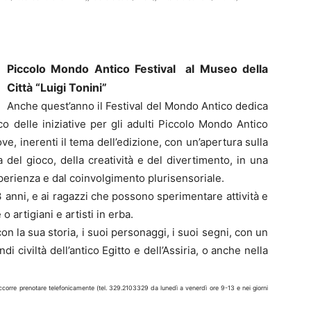
Piccolo Mondo Antico Festival al Museo della
Città “Luigi Tonini”
Anche quest’anno il Festival del Mondo Antico dedica
o delle iniziative per gli adulti Piccolo Mondo Antico
ove, inerenti il tema dell’edizione, con un’apertura sulla
na del gioco, della creatività e del divertimento, in una
erienza e dal coinvolgimento plurisensoriale.
i 3 anni, e ai ragazzi che possono sperimentare attività e
o artigiani e artisti in erba.
on la sua storia, i suoi personaggi, i suoi segni, con un
di civiltà dell’antico Egitto e dell’Assiria, o anche nella
 occorre prenotare telefonicamente (tel. 329.2103329 da lunedì a venerdì ore 9-13 e nei giorni