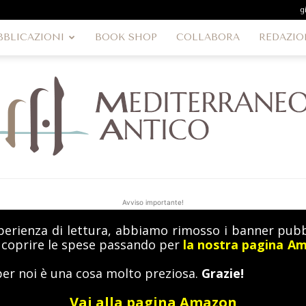
g
BBLICAZIONI
BOOK SHOP
COLLABORA
REDAZIO
Avviso importante!
perienza di lettura, abbiamo rimosso i banner pubbl
MediterraneoAntico
a coprire le spese passando per
la nostra pagina A
per noi è una cosa molto preziosa.
Grazie!
Vai alla pagina Amazon