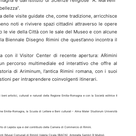
gna e dall’Istituto di Scienze religiose “A. Marvelli”
bellezza”.
 delle visite guidate che, come tradizione, arricchisce
eno noti e rivivere spazi cittadini attraverso le opere
no le vie della Città con le sale del Museo e con alcune
la Biennale Disegno Rimini che quest’anno incontra il
la con il Visitor Center di recente apertura: ARimini
n percorso multimediale ed interattivo che offre al
 storia di Ariminum, l’antica Rimini romana, con i suoi
ioni per intraprendere coinvolgenti itinerari.
 beni artistici, culturali e naturali della Regione Emilia-Romagna e con la Società editrice Il
one Emilia-Romagna, la Scuola di Lettere e Beni culturali – Alma Mater Studiorum Università
orto di Lepida spa e del contributo della Camera di Commercio di Rimini.
nti (Musei Comunali di Rimini),Valeria Cicala (IBACN), Antonella Sambri (Il Mulino).