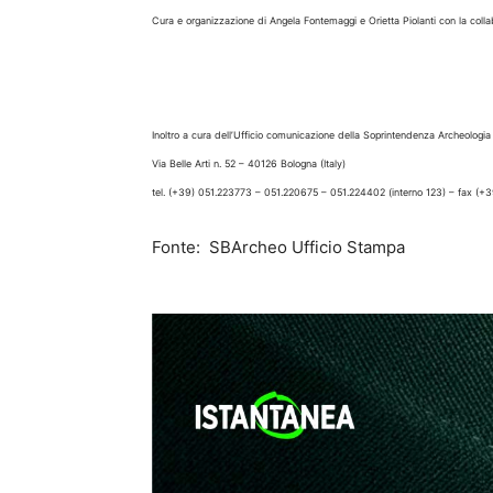
Cura e organizzazione di Angela Fontemaggi e Orietta Piolanti con la col
Inoltro a cura dell’Ufficio comunicazione della Soprintendenza Archeologi
Via Belle Arti n. 52 – 40126 Bologna (Italy)
tel.
(+39) 051.223773
– 051.220675 – 051.224402 (interno 123) – fax (+
Fonte: SBArcheo Ufficio Stampa