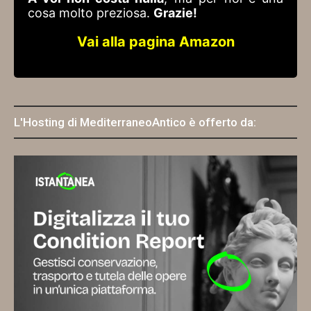
cosa molto preziosa.
Grazie!
Vai alla pagina Amazon
L'Hosting di MediterraneoAntico è offerto da: