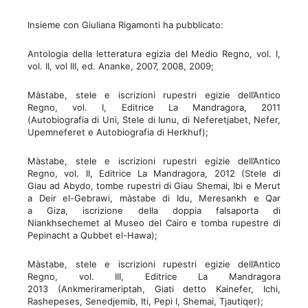
Insieme con Giuliana Rigamonti ha pubblicato:
Antologia della letteratura egizia del Medio Regno, vol. I,
vol. II, vol III, ed. Ananke, 2007, 2008, 2009;
Màstabe, stele e iscrizioni rupestri egizie dell’Antico
Regno, vol. I, Editrice La Mandragora, 2011
(Autobiografia di Uni, Stele di Iunu, di Neferetjabet, Nefer,
Upemneferet e Autobiografia di Herkhuf);
Màstabe, stele e iscrizioni rupestri egizie dell’Antico
Regno, vol. II, Editrice La Mandragora, 2012 (Stele di
Giau ad Abydo, tombe rupestri di Giau Shemai, Ibi e Merut
a Deir el-Gebrawi, màstabe di Idu, Meresankh e Qar
a Giza, iscrizione della doppia falsaporta di
Niankhsechemet al Museo del Cairo e tomba rupestre di
Pepinacht a Qubbet el-Hawa);
Màstabe, stele e iscrizioni rupestri egizie dell’Antico
Regno, vol. III, Editrice La Mandragora
2013 (Ankmerirameriptah, Giati detto Kainefer, Ichi,
Rashepeses, Senedjemib, Iti, Pepi I, Shemai, Tjautiqer);