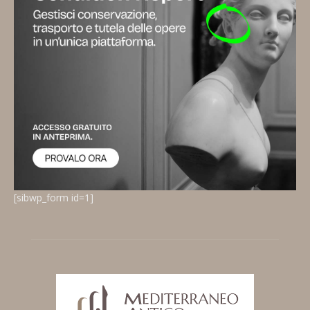
[sibwp_form id=1]