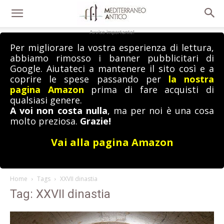
Avviso importante!
Per migliorare la vostra esperienza di lettura,
abbiamo rimosso i banner pubblicitari di
Google. Aiutateci a mantenere il sito così e a
coprire le spese passando per
la nostra
pagina Amazon
prima di fare acquisti di
qualsiasi genere.
A voi non costa nulla
, ma per noi è una cosa
molto preziosa.
Grazie!
Vai alla pagina Amazon
Home
Tags
XXVII dinastia
Tag: XXVII dinastia