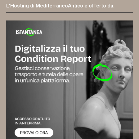
L'Hosting di MediterraneoAntico è offerto da: