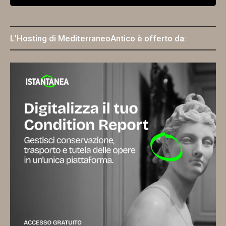
L'Hosting di MediterraneoAntico è offerto da: