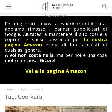
Avviso importante!
Per migliorare la vostra esperienza di lettura,
abbiamo rimosso i banner pubblicitari di
Google. Aiutateci a mantenere il sito così e a
coprire le spese passando per
la nostra
pagina Amazon
prima di fare acquisti di
qualsiasi genere.
A voi non costa nulla
, ma per noi è una cosa
molto preziosa.
Grazie!
Vai alla pagina Amazon
Home
Tags
Userkara
Tag: Userkara