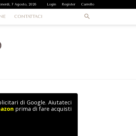
enerdì, 7 Agosto, 2026
Login
Register
Carrello
NE
CONTATTACI
icitari di Google. Aiutateci
mazon
prima di fare acquisti