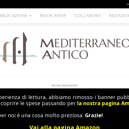
v
BBLICAZIONI
BOOK SHOP
COLLABORA
REDAZIO
Avviso importante!
perienza di lettura, abbiamo rimosso i banner pubbl
MediterraneoAntico
a coprire le spese passando per
la nostra pagina A
per noi è una cosa molto preziosa.
Grazie!
Vai alla pagina Amazon