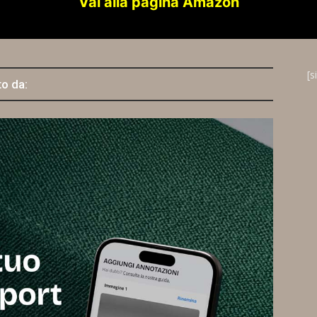
Vai alla pagina Amazon
[s
to da: