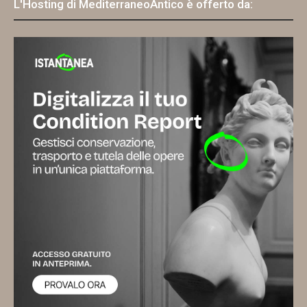
L'Hosting di MediterraneoAntico è offerto da: