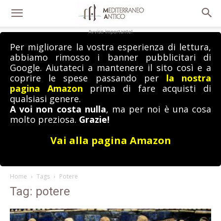
Avviso importante!
Per migliorare la vostra esperienza di lettura,
abbiamo rimosso i banner pubblicitari di
Google. Aiutateci a mantenere il sito così e a
coprire le spese passando per
la nostra
pagina Amazon
prima di fare acquisti di
qualsiasi genere.
A voi non costa nulla
, ma per noi è una cosa
molto preziosa.
Grazie!
Vai alla pagina Amazon
Home
Tags
Potere
Tag: potere