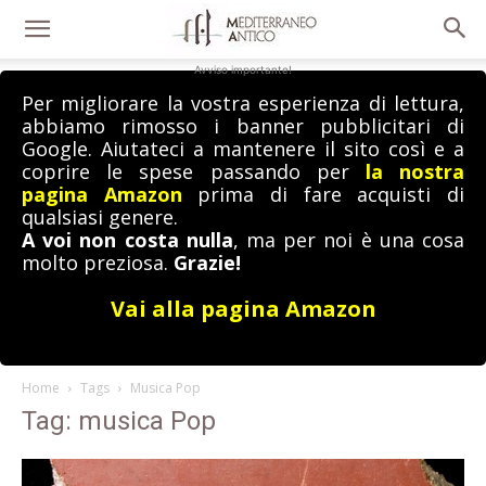
Avviso importante!
Per migliorare la vostra esperienza di lettura,
abbiamo rimosso i banner pubblicitari di
Google. Aiutateci a mantenere il sito così e a
coprire le spese passando per
la nostra
pagina Amazon
prima di fare acquisti di
qualsiasi genere.
A voi non costa nulla
, ma per noi è una cosa
molto preziosa.
Grazie!
Vai alla pagina Amazon
Home
Tags
Musica Pop
Tag: musica Pop