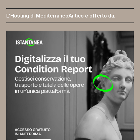
L'Hosting di MediterraneoAntico è offerto da: