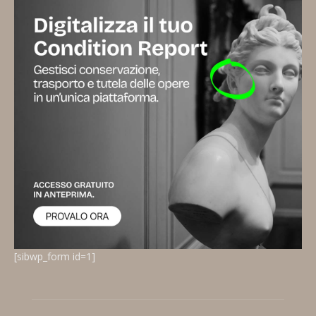
[sibwp_form id=1]