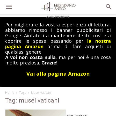
Avviso importante!
Per migliorare la vostra esperienza di lettura,
abbiamo rimosso i banner pubblicitari di
Google. Aiutateci a mantenere il sito così e a
coprire le spese passando per
la nostra
pagina Amazon
prima di fare acquisti di
qualsiasi genere.
A voi non costa nulla
, ma per noi è una cosa
molto preziosa.
Grazie!
Vai alla pagina Amazon
Home
Tags
Musei vaticani
Tag: musei vaticani