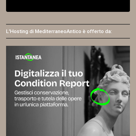
L'Hosting di MediterraneoAntico è offerto da: