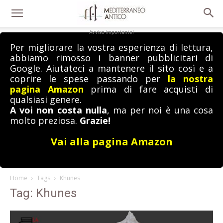
Avviso importante!
Per migliorare la vostra esperienza di lettura,
abbiamo rimosso i banner pubblicitari di
Google. Aiutateci a mantenere il sito così e a
coprire le spese passando per
la nostra
pagina Amazon
prima di fare acquisti di
qualsiasi genere.
A voi non costa nulla
, ma per noi è una cosa
molto preziosa.
Grazie!
Vai alla pagina Amazon
Home
Tags
Khunes
Tag: Khunes