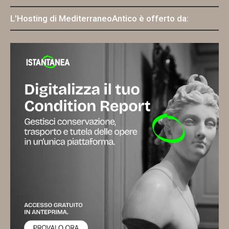
L'Hosting di MediterraneoAntico è offerto da: