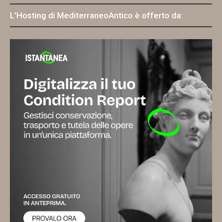
L'Hosting di MediterraneoAntico è offerto da: