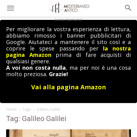
Avviso importante!
Per migliorare la vostra esperienza di lettura,
abbiamo rimosso i banner pubblicitari di
Google. Aiutateci a mantenere il sito così e a
coprire le spese passando per
la nostra
pagina Amazon
prima di fare acquisti di
qualsiasi genere.
A voi non costa nulla
, ma per noi è una cosa
molto preziosa.
Grazie!
Vai alla pagina Amazon
Home
Tags
Galileo Galilei
Tag: Galileo Galilei