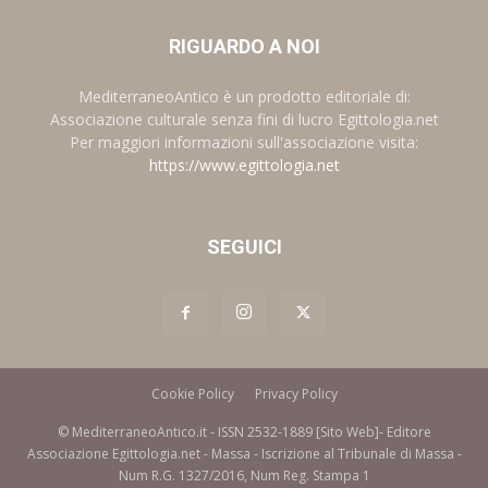
RIGUARDO A NOI
MediterraneoAntico è un prodotto editoriale di:
Associazione culturale senza fini di lucro Egittologia.net
Per maggiori informazioni sull'associazione visita:
https://www.egittologia.net
SEGUICI
Cookie Policy
Privacy Policy
© MediterraneoAntico.it - ISSN 2532-1889 [Sito Web]- Editore
Associazione Egittologia.net - Massa - Iscrizione al Tribunale di Massa -
Num R.G. 1327/2016, Num Reg. Stampa 1