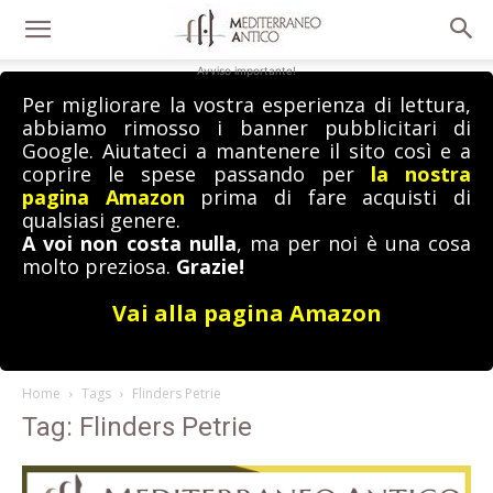
Avviso importante!
Per migliorare la vostra esperienza di lettura,
abbiamo rimosso i banner pubblicitari di
Google. Aiutateci a mantenere il sito così e a
coprire le spese passando per
la nostra
pagina Amazon
prima di fare acquisti di
qualsiasi genere.
A voi non costa nulla
, ma per noi è una cosa
molto preziosa.
Grazie!
Vai alla pagina Amazon
Home
Tags
Flinders Petrie
Tag: Flinders Petrie