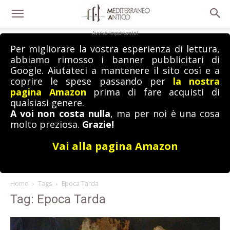
Avviso importante!
Per migliorare la vostra esperienza di lettura,
abbiamo rimosso i banner pubblicitari di
Google. Aiutateci a mantenere il sito così e a
coprire le spese passando per
la nostra
pagina Amazon
prima di fare acquisti di
qualsiasi genere.
A voi non costa nulla
, ma per noi è una cosa
molto preziosa.
Grazie!
Vai alla pagina Amazon
Home
Tags
Epoca Tarda
Tag: Epoca Tarda