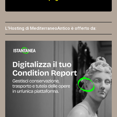
L'Hosting di MediterraneoAntico è offerto da: