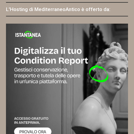
L'Hosting di MediterraneoAntico è offerto da: