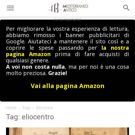
Avviso importante!
Per migliorare la vostra esperienza di lettura,
abbiamo rimosso i banner pubblicitari di
Google. Aiutateci a mantenere il sito così e a
coprire le spese passando per
la nostra
pagina Amazon
prima di fare acquisti di
qualsiasi genere.
A voi non costa nulla
, ma per noi è una cosa
molto preziosa.
Grazie!
Vai alla pagina Amazon
Home
Tags
Eliocentro
Tag: eliocentro