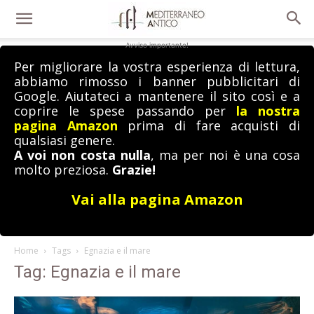
Avviso importante!
Per migliorare la vostra esperienza di lettura,
abbiamo rimosso i banner pubblicitari di
Google. Aiutateci a mantenere il sito così e a
coprire le spese passando per
la nostra
pagina Amazon
prima di fare acquisti di
qualsiasi genere.
A voi non costa nulla
, ma per noi è una cosa
molto preziosa.
Grazie!
Vai alla pagina Amazon
Home
Tags
Egnazia e il mare
Tag: Egnazia e il mare