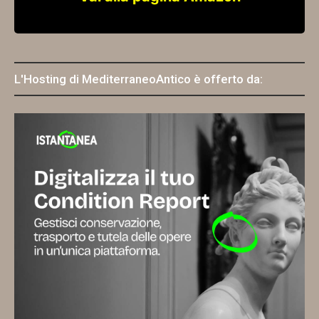
L'Hosting di MediterraneoAntico è offerto da: