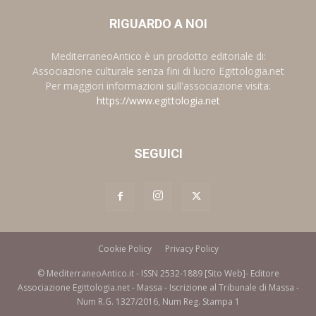
RIGUARDO A NOI
MediterraneoAntico è un prodotto editoriale di:
Associazione culturale senza fini di lucro Egittologia.net
Per maggiori informazioni sull'associazione visita:
https://www.egittologia.net
SEGUICI
Cookie Policy
Privacy Policy
© MediterraneoAntico.it - ISSN 2532-1889 [Sito Web]- Editore
Associazione Egittologia.net - Massa - Iscrizione al Tribunale di Massa -
Num R.G. 1327/2016, Num Reg. Stampa 1