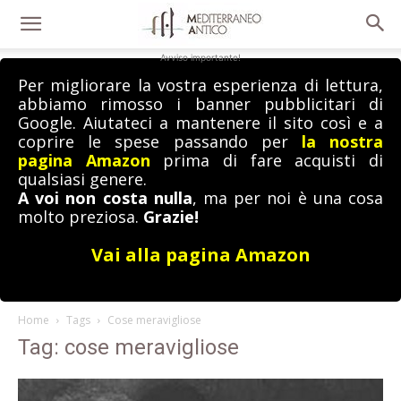
Avviso importante!
Per migliorare la vostra esperienza di lettura,
abbiamo rimosso i banner pubblicitari di
Google. Aiutateci a mantenere il sito così e a
coprire le spese passando per
la nostra
pagina Amazon
prima di fare acquisti di
qualsiasi genere.
A voi non costa nulla
, ma per noi è una cosa
molto preziosa.
Grazie!
Vai alla pagina Amazon
Home
Tags
Cose meravigliose
Tag: cose meravigliose