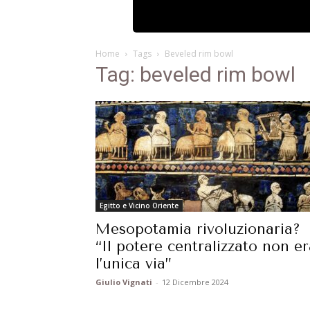
Home
Tags
Beveled rim bowl
Tag: beveled rim bowl
Egitto e Vicino Oriente
Mesopotamia rivoluzionaria?
“Il potere centralizzato non er
l’unica via”
Giulio Vignati
-
12 Dicembre 2024