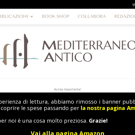
g
BBLICAZIONI
BOOK SHOP
COLLABORA
REDAZIO
Avviso importante!
perienza di lettura, abbiamo rimosso i banner pubbl
MediterraneoAntico
a coprire le spese passando per
la nostra pagina A
per noi è una cosa molto preziosa.
Grazie!
Vai alla pagina Amazon