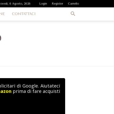
iovedì, 6 Agosto, 2026
Login
Register
Carrello
NE
CONTATTACI
icitari di Google. Aiutateci
mazon
prima di fare acquisti