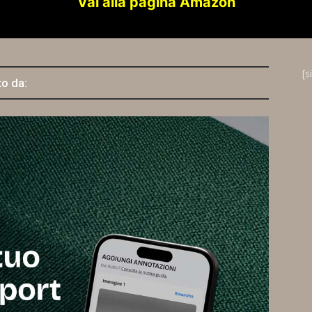
Vai alla pagina Amazon
[s
to da: