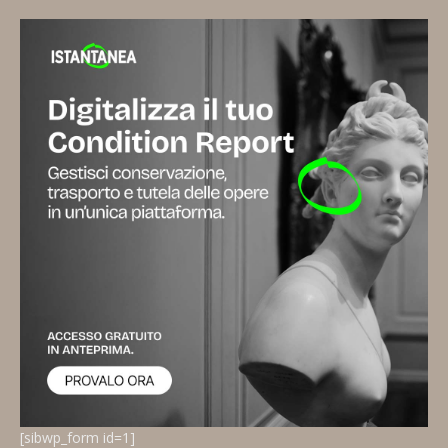
[sibwp_form id=1]