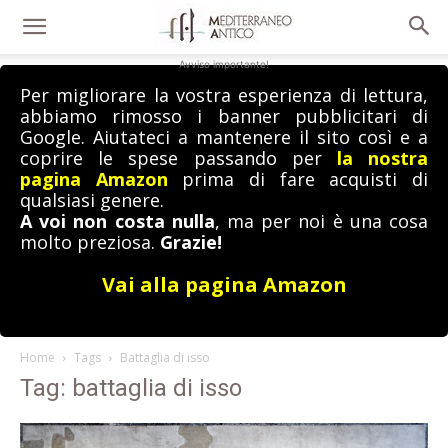
Avviso importante!
Per migliorare la vostra esperienza di lettura,
abbiamo rimosso i banner pubblicitari di
Google. Aiutateci a mantenere il sito così e a
coprire le spese passando per
la nostra
pagina Amazon
prima di fare acquisti di
qualsiasi genere.
A voi non costa nulla
, ma per noi è una cosa
molto preziosa.
Grazie!
Vai alla pagina Amazon
Home
Tags
Battaglia di isso
Tag: battaglia di isso