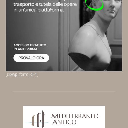
[sibwp_form id=1]