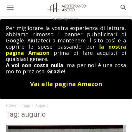
Avviso importante!
Per migliorare la vostra esperienza di lettura,
abbiamo rimosso i banner pubblicitari di
Google. Aiutateci a mantenere il sito così e a
coprire le spese passando per
la nostra
pagina Amazon
prima di fare acquisti di
qualsiasi genere.
A voi non costa nulla
, ma per noi è una cosa
molto preziosa.
Grazie!
Vai alla pagina Amazon
Home
Tags
Augurio
Tag: augurio