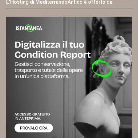
L'Hosting di MediterraneoAntico è offerto da: