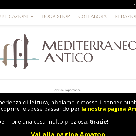
s
BBLICAZIONI
BOOK SHOP
COLLABORA
REDAZIO
Avviso importante!
perienza di lettura, abbiamo rimosso i banner pubbl
MediterraneoAntico
a coprire le spese passando per
la nostra pagina A
per noi è una cosa molto preziosa.
Grazie!
Vai alla pagina Amazon