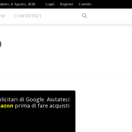
abato, 8 Agosto, 2026
Login
Register
Carrello
NE
CONTATTACI
icitari di Google. Aiutateci
mazon
prima di fare acquisti