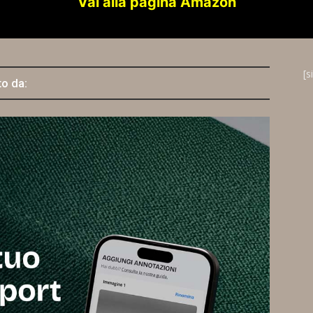
Vai alla pagina Amazon
[s
to da: