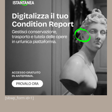
[sibwp_form id=1]