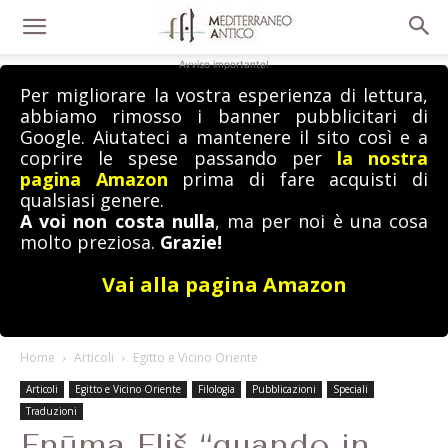
Avviso importante!
Per migliorare la vostra esperienza di lettura,
abbiamo rimosso i banner pubblicitari di
Google. Aiutateci a mantenere il sito così e a
coprire le spese passando per
la nostra
pagina Amazon
prima di fare acquisti di
qualsiasi genere.
A voi non costa nulla
, ma per noi è una cosa
molto preziosa.
Grazie!
Vai alla pagina Amazon
Home
Articoli
Egitto e Vicino Oriente
Articoli
Egitto e Vicino Oriente
Filologia
Pubblicazioni
Speciali
Traduzioni
Enūma Eliš “quando in