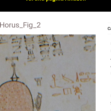
_Horus_Fig_2
C