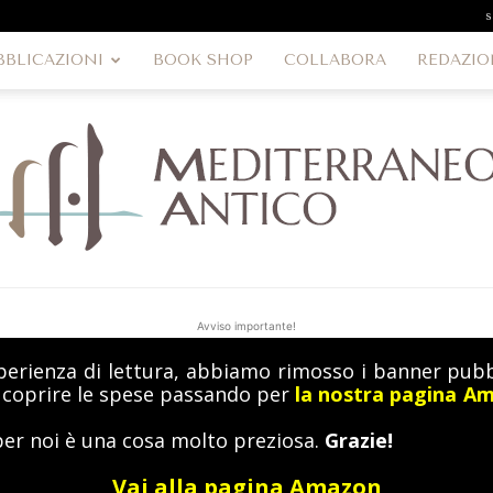
s
BBLICAZIONI
BOOK SHOP
COLLABORA
REDAZIO
Avviso importante!
perienza di lettura, abbiamo rimosso i banner pubbl
MediterraneoAntico
a coprire le spese passando per
la nostra pagina A
per noi è una cosa molto preziosa.
Grazie!
Vai alla pagina Amazon