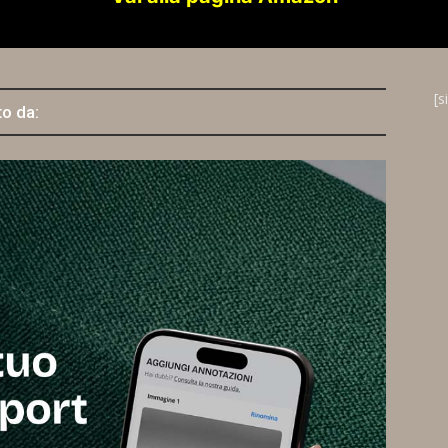
[s
to da: