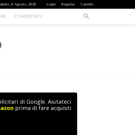
abato, 8 Agosto, 2026
Login
Register
Carrello
NE
CONTATTACI
icitari di Google. Aiutateci
mazon
prima di fare acquisti