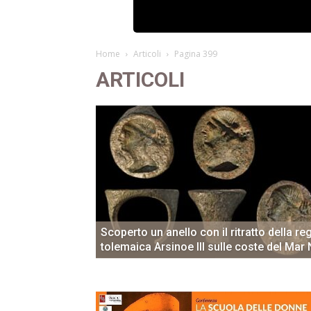
Home
Articoli
Pagina 399
ARTICOLI
Scoperto un anello con il ritratto della re
tolemaica Arsinoe III sulle coste del Mar