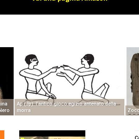
gina
Ap (Jp): l’antico gioco egizio antenato della
 Nero
morra
Zocc
C