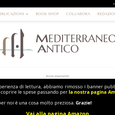
s
BBLICAZIONI
BOOK SHOP
COLLABORA
REDAZIO
Avviso importante!
perienza di lettura, abbiamo rimosso i banner pubbl
MediterraneoAntico
a coprire le spese passando per
la nostra pagina A
per noi è una cosa molto preziosa.
Grazie!
Vai alla pagina Amazon