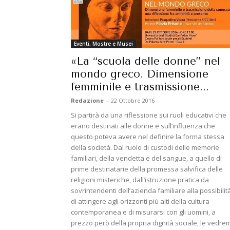
Eventi, Mostre e Musei
«La “scuola delle donne” nel
mondo greco. Dimensione
femminile e trasmissione...
Redazione
-
22 Ottobre 2016
Si partirà da una riflessione sui ruoli educativi che
erano destinati alle donne e sull’influenza che
questo poteva avere nel definire la forma stessa
della società. Dal ruolo di custodi delle memorie
familiari, della vendetta e del sangue, a quello di
prime destinatarie della promessa salvifica delle
religioni misteriche, dall’istruzione pratica da
sovrintendenti dell’azienda familiare alla possibilit
di attingere agli orizzonti più alti della cultura
contemporanea e di misurarsi con gli uomini, a
prezzo però della propria dignità sociale, le vedre