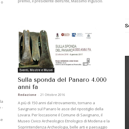
premio, il presidente dell’Ente, Massimo Inguscio.
 o
S
Eventi, Mostre e Musei
Sulla sponda del Panaro 4.000
anni fa
Redazione
-
21 Ottobre 2016
ù
la
A più di 150 anni dal ritrovamento, tornano a
 -
Savignano sul Panaro le asce del ripostiglio della
Lovara. Per loccasione il Comune di Savignano, il
se
Museo Civico Archeologico Etnologico di Modena e la
Soprintendenza Archeologia, belle arti e paesaggio