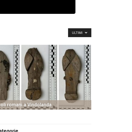
ULTIMI
oli romani a Vindolanda
ategorie