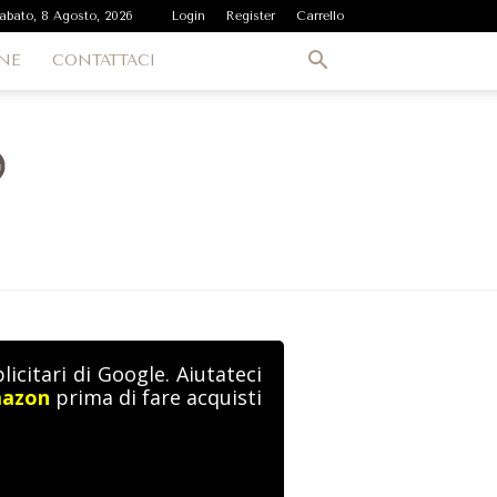
abato, 8 Agosto, 2026
Login
Register
Carrello
NE
CONTATTACI
icitari di Google. Aiutateci
mazon
prima di fare acquisti