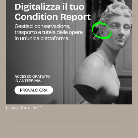
[sibwp_form id=1]