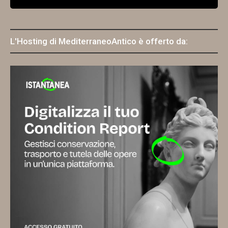
L'Hosting di MediterraneoAntico è offerto da: